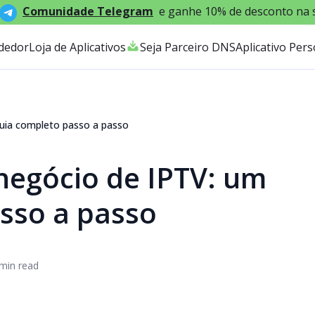
Comunidade Telegram
e ganhe 10% de desconto na 
dedor
Loja de Aplicativos
Seja Parceiro DNS
Aplicativo Per
guia completo passo a passo
negócio de IPTV: um
sso a passo
min read